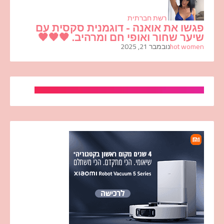
רשת חברתית
פגשו את אואנה - דוגמנית סקסית עם
שיער שחור ואופי חם ומרהיב. 🖤🖤🖤
hot women
נובמבר 21, 2025