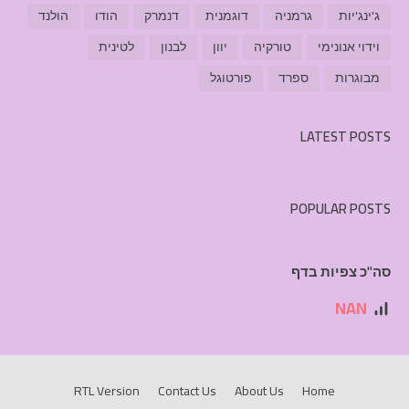
ג'ינג'יות
גרמניה
דוגמנית
דנמרק
הודו
הולנד
וידוי אנונימי
טורקיה
יוון
לבנון
לטינית
מבוגרות
ספרד
פורטוגל
LATEST POSTS
POPULAR POSTS
סה"כ צפיות בדף
NAN
RTL Version
Contact Us
About Us
Home