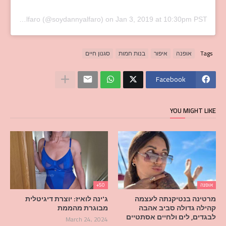
A post shared by Daniela Alfaro (@soydannyalfaro)
on
Jan 3, 2019 at 10:30pm PST
Tags
אופנה
איפור
בנות חמות
סגנון חיים
Facebook
YOU MIGHT LIKE
אופנה
50+
מרטינה בנטיקנתה לעצמה
ג'ינה לואיז: יוצרת דיגיטלית
קהילה גדולה סביב אהבה
מבוגרת מהממת
לבגדים, לים ולחיים אסתטיים
March 24, 2024