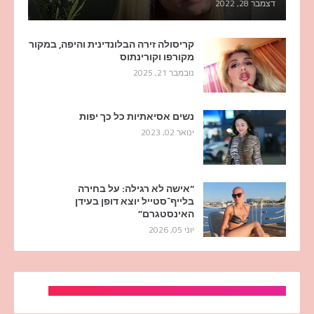
דצמבר 28, 2022
קריסולה זירה הבלונדינית והיפה, במקור
מקורפו וקורינתוס
נובמבר 21, 2025
נשים אסיאתיות כל כך יפות
ינואר 02, 2023
“אישה לא רגילה: על בחירה
בלייף־סטייל יוצא דופן בעידן
האינסטגרם”
יוני 05, 2026