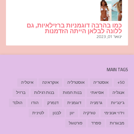
כמו בהרבה דוגמניות ברזילאיות, גם
ללונה לבלאן הייתה הזדמנות
ינואר 01, 2023
MAIN TAGS
50+
אוסטריה
אוסטרליה
אוקראינה
איטליה
אנגליה
אסיאתי
בנות חמות
בנות רגילות
ברזיל
ג'ינג'יות
גרמניה
דוגמנית
דנמרק
הודו
הולנד
וידוי אנונימי
טורקיה
יוון
לבנון
לטינית
מבוגרות
ספרד
פורטוגל