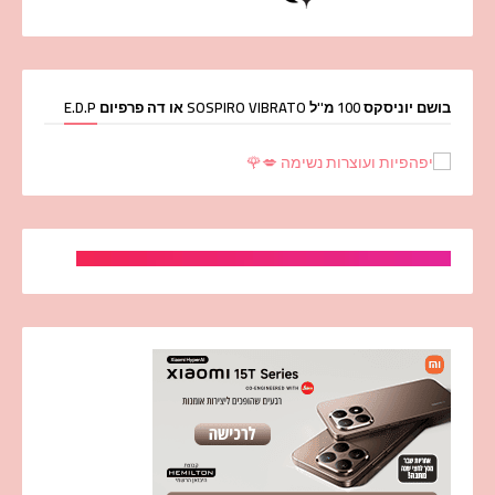
בושם יוניסקס 100 מ''ל SOSPIRO VIBRATO או דה פרפיום E.D.P