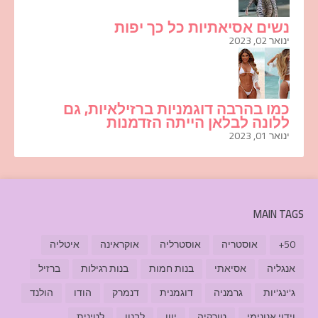
נשים אסיאתיות כל כך יפות
ינואר 02, 2023
כמו בהרבה דוגמניות ברזילאיות, גם
ללונה לבלאן הייתה הזדמנות
ינואר 01, 2023
MAIN TAGS
50+
אוסטריה
אוסטרליה
אוקראינה
איטליה
אנגליה
אסיאתי
בנות חמות
בנות רגילות
ברזיל
ג'ינג'יות
גרמניה
דוגמנית
דנמרק
הודו
הולנד
וידוי אנונימי
טורקיה
יוון
לבנון
לטינית