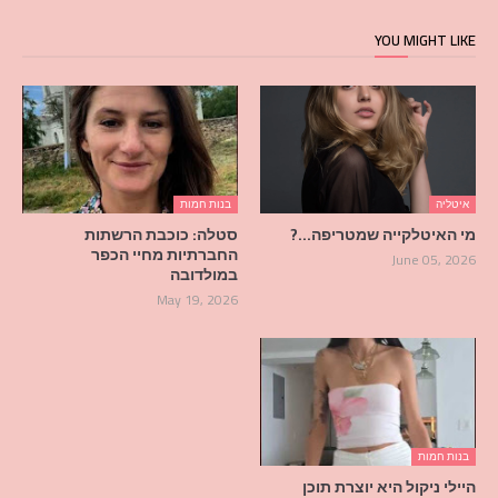
YOU MIGHT LIKE
איטליה
בנות חמות
מי האיטלקייה שמטריפה…?
סטלה: כוכבת הרשתות
החברתיות מחיי הכפר
June 05, 2026
במולדובה
May 19, 2026
בנות חמות
היילי ניקול היא יוצרת תוכן