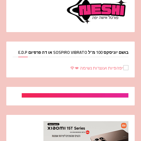
בושם יוניסקס 100 מ''ל SOSPIRO VIBRATO או דה פרפיום E.D.P