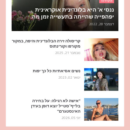
אוקראינה
ננסי א' היא בלונדינית אוקראינית
יפהפייה שהייתה בתעשייה זמן מה.
דצמבר 28, 2022
קריסולה זירה הבלונדינית והיפה, במקור
מקורפו וקורינתוס
נובמבר 21, 2025
נשים אסיאתיות כל כך יפות
ינואר 02, 2023
“אישה לא רגילה: על בחירה
בלייף־סטייל יוצא דופן בעידן
האינסטגרם”
יוני 05, 2026