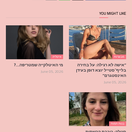
YOU MIGHT LIKE
מבוגרות
איטליה
“אישה לא רגילה: על בחירה
מי האיטלקייה שמטריפה…?
בלייף־סטייל יוצא דופן בעידן
June 05, 2026
האינסטגרם”
June 05, 2026
בנות חמות
סטלה: כוכבת הרשתות