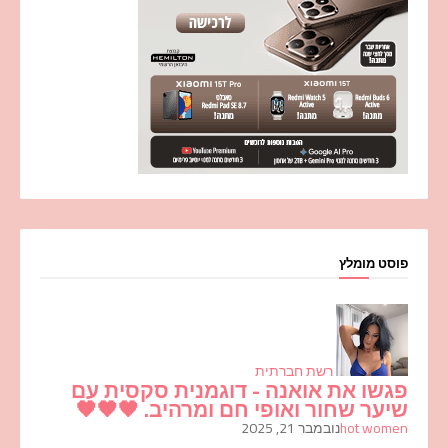
פוסט מומלץ
רשת חברתית
פגשו את אואנה - דוגמנית סקסית עם
שיער שחור ואופי חם ומרהיב. 🖤🖤🖤
hot women
נובמבר 21, 2025