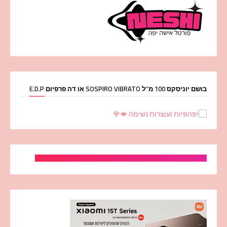
בושם יוניסקס 100 מ''ל SOSPIRO VIBRATO או דה פרפיום E.D.P