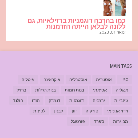
כמו בהרבה דוגמניות ברזילאיות, גם
ללונה לבלאן הייתה הזדמנות
ינואר 01, 2023
MAIN TAGS
50+
אוסטריה
אוסטרליה
אוקראינה
איטליה
אנגליה
אסיאתי
בנות חמות
בנות רגילות
ברזיל
ג'ינג'יות
גרמניה
דוגמנית
דנמרק
הודו
הולנד
וידוי אנונימי
טורקיה
יוון
לבנון
לטינית
מבוגרות
ספרד
פורטוגל