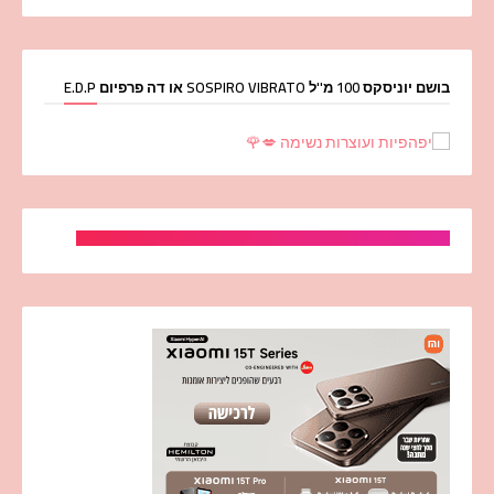
בושם יוניסקס 100 מ''ל SOSPIRO VIBRATO או דה פרפיום E.D.P